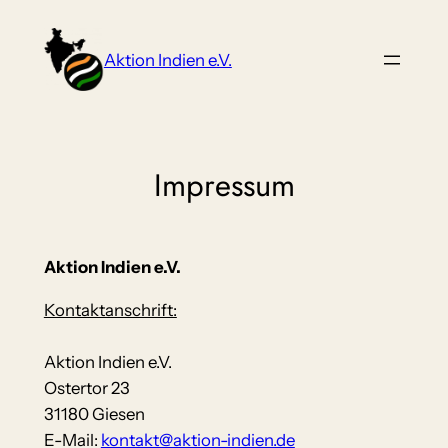
Zum
Inhalt
Aktion Indien e.V.
springen
Impressum
Aktion Indien e.V.
Kontaktanschrift:
Aktion Indien e.V.
Ostertor 23
31180 Giesen
E-Mail:
kontakt@aktion-indien.de