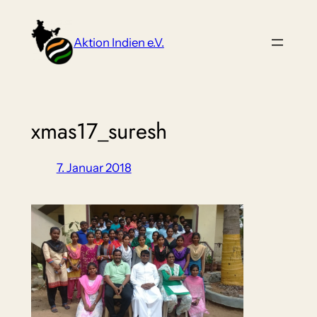
Zum
Inhalt
Aktion Indien e.V.
springen
xmas17_suresh
7. Januar 2018